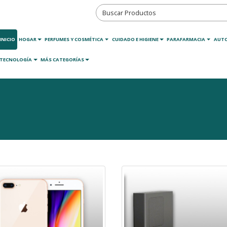
INICIO
HOGAR
PERFUMES Y COSMÉTICA
CUIDADO E HIGIENE
PARAFARMACIA
AUT
TECNOLOGÍA
MÁS CATEGORÍAS