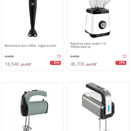
Batidora vaso cristal 1.5l
Batidora brazo 500w. negra kuken
1000w.blanca
KUKEN
KUKEN
18,94€
46,70€
- 30%
- 29%
26,92€
66,05€