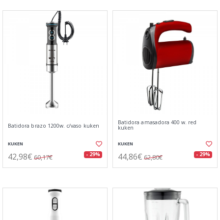
Batidora amasadora 400 w. red
Batidora brazo 1200w. c/vaso kuken
kuken
KUKEN
KUKEN
42,98€
44,86€
- 29%
- 29%
60,17€
62,80€