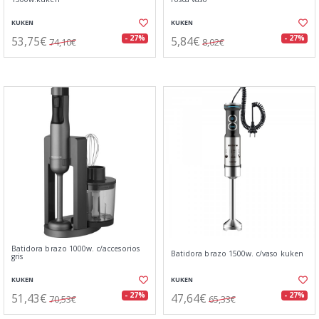
KUKEN
KUKEN
53,75€
5,84€
- 27%
- 27%
74,10€
8,02€
Batidora brazo 1000w. c/accesorios
Batidora brazo 1500w. c/vaso kuken
gris
KUKEN
KUKEN
51,43€
47,64€
- 27%
- 27%
70,53€
65,33€