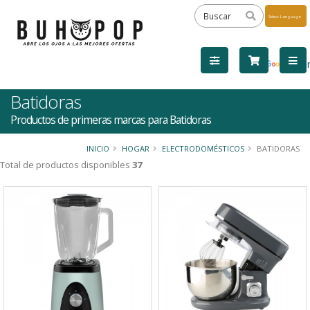
Powered
by
Tra
Batidoras
Productos de primeras marcas para Batidoras
INICIO
HOGAR
ELECTRODOMÉSTICOS
BATIDORAS
Total de productos disponibles
37