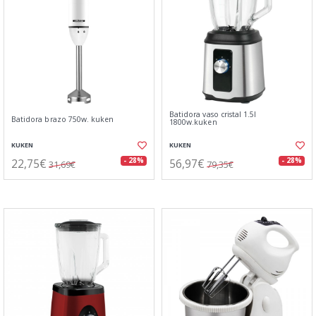
Batidora vaso cristal 1.5l
Batidora brazo 750w. kuken
1800w.kuken
KUKEN
KUKEN
22,75€
56,97€
- 28%
- 28%
31,69€
79,35€