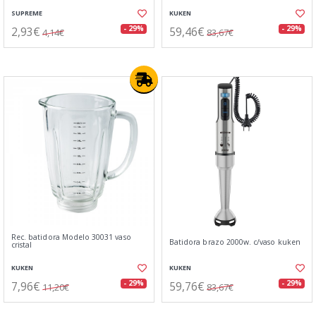
SUPREME
KUKEN
2,93€
59,46€
- 29%
- 29%
4,14€
83,67€
Rec. batidora Modelo 30031 vaso
Batidora brazo 2000w. c/vaso kuken
cristal
KUKEN
KUKEN
7,96€
59,76€
- 29%
- 29%
11,20€
83,67€