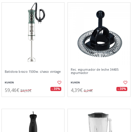
Rec. espumador de leche 34405
Batidora brazo 1500w. c/vaso vintage
espumador
KUKEN
KUKEN
59,46€
4,39€
- 30%
- 30%
84,52€
6,24€