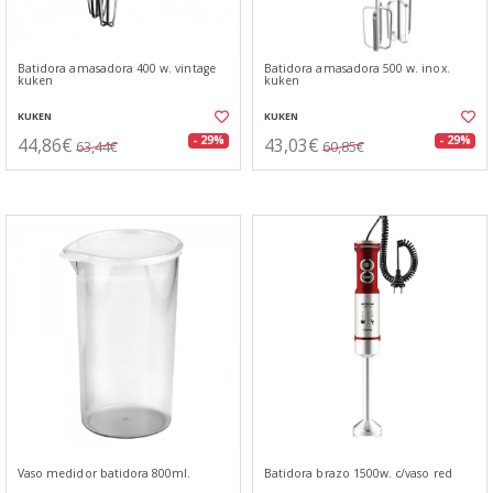
Batidora amasadora 400 w. vintage
Batidora amasadora 500 w. inox.
kuken
kuken
KUKEN
KUKEN
44,86€
43,03€
- 29%
- 29%
63,44€
60,85€
Vaso medidor batidora 800ml.
Batidora brazo 1500w. c/vaso red