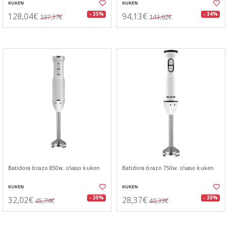
KUKEN
KUKEN
128,04€
94,13€
- 35%
- 34%
197,37€
143,62€
Batidora brazo 850w. c/vaso kuken
Batidora brazo 750w. c/vaso kuken
KUKEN
KUKEN
32,02€
28,37€
- 30%
- 30%
45,74€
40,33€