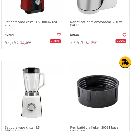
Batidora vaso cristal 1.5l 1000w.red
Robot batidora amasadora .250 w
kuk
kuken
KUKEN
KUKEN
53,75€
37,52€
- 28%
- 27%
74,48€
51,73€
Batidora vaso cristal 1.5l
Rec. batidora Kuken 30031 base
1500w.kuken
rosca vaso