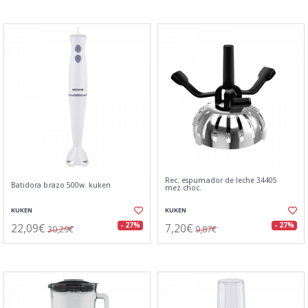
Rec. espumador de leche 34405
Batidora brazo 500w. kuken
mez.choc.
KUKEN
KUKEN
22,09€
7,20€
- 27%
- 27%
30,29€
9,87€