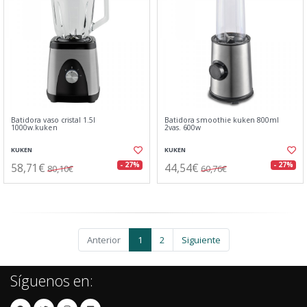
Batidora vaso cristal 1.5l
Batidora smoothie kuken 800ml
1000w.kuken
2vas. 600w
KUKEN
KUKEN
58,71€
44,54€
- 27%
- 27%
80,10€
60,76€
Anterior
1
2
Siguiente
Síguenos en: