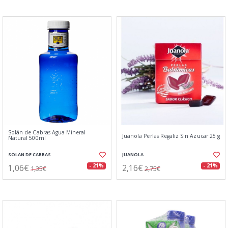
Solán de Cabras Agua Mineral
Juanola Perlas Regaliz Sin Azucar 25 g
Natural 500ml
SOLAN DE CABRAS
JUANOLA
1,06€
2,16€
- 21%
- 21%
1,35€
2,75€