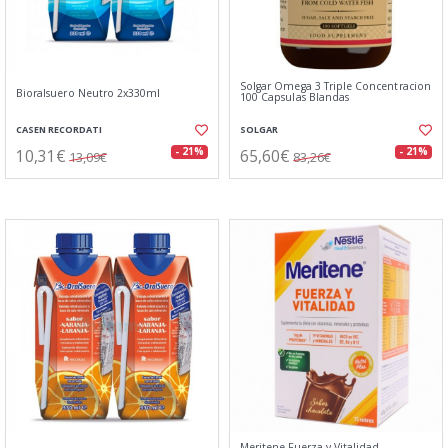
Solgar Omega 3 Triple Concentracion
Bioralsuero Neutro 2x330ml
100 Capsulas Blandas
CASEN RECORDATI
SOLGAR
10,31€
65,60€
- 21%
- 21%
13,09€
83,26€
Meritene Fuerza y Vitalidad