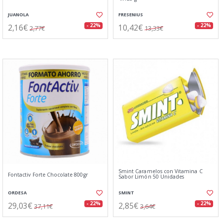
JUANOLA
FRESENIUS
2,16€
10,42€
- 22%
- 22%
2,77€
13,33€
Smint Caramelos con Vitamina C
Fontactiv Forte Chocolate 800gr
Sabor Limón 50 Unidades
ORDESA
SMINT
29,03€
2,85€
- 22%
- 22%
37,11€
3,64€