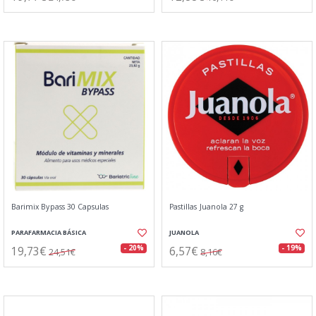
Barimix Bypass 30 Capsulas
Pastillas Juanola 27 g
PARAFARMACIA BÁSICA
JUANOLA
19,73€
6,57€
- 20%
- 19%
24,51€
8,16€