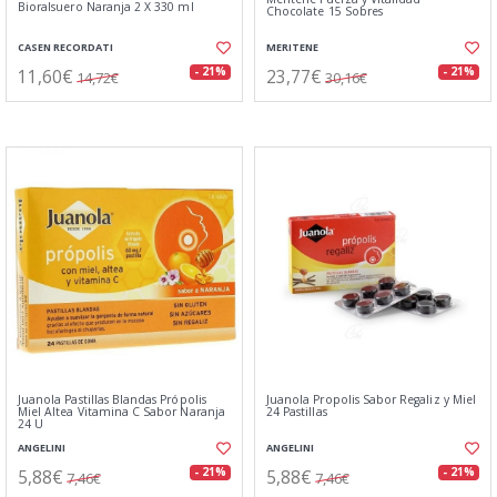
Bioralsuero Naranja 2 X 330 ml
Chocolate 15 Sobres
CASEN RECORDATI
MERITENE
11,60€
23,77€
- 21%
- 21%
14,72€
30,16€
Juanola Pastillas Blandas Própolis
Juanola Propolis Sabor Regaliz y Miel
Miel Altea Vitamina C Sabor Naranja
24 Pastillas
24 U
ANGELINI
ANGELINI
5,88€
5,88€
- 21%
- 21%
7,46€
7,46€