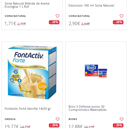
Soria Natural Bebida de Avena
Edulcosor 100 ml Soria Natural
Ecologica 1 L Ref.
SORIA NATURAL
SORIA NATURAL
1,71€
2,90€
- 20%
- 20%
2,15€
3,64€
Bion 3 Defense Junior 30
Fontactiv Forte Vainilla 14x30 gr
Comprimidos Masticables
ORDESA
BION3
19,77€
12,88€
- 20%
- 20%
24,73€
16,11€