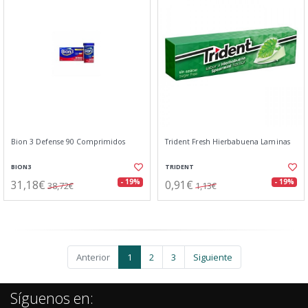
Bion 3 Defense 90 Comprimidos
Trident Fresh Hierbabuena Laminas
BION3
TRIDENT
31,18€
0,91€
- 19%
- 19%
38,72€
1,13€
Anterior
1
2
3
Siguiente
Síguenos en: