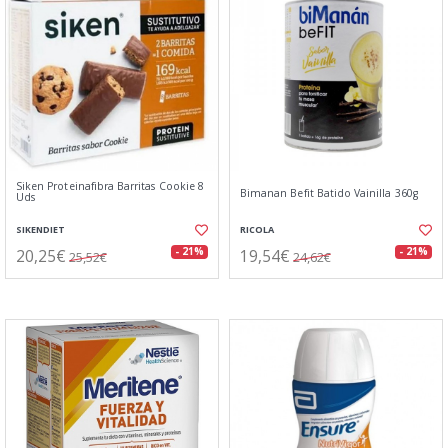
Siken Proteinafibra Barritas Cookie 8
Bimanan Befit Batido Vainilla 360g
Uds
SIKENDIET
RICOLA
20,25€
19,54€
- 21%
- 21%
25,52€
24,62€