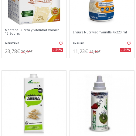
Meritene Fuerza y Vitalidad Vainilla
Ensure Nutrivigor Vainilla 4x220 ml
15 Sobres
MERITENE
ENSURE
23,78€
11,23€
- 21%
- 21%
29,96€
14,14€