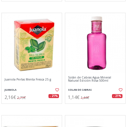
Solán de Cabras Agua Mineral
Juanola Perlas Menta Fresca 25 g
Natural Edición Rosa 500ml
JUANOLA
SOLAN DE CABRAS
2,16€
1,14€
- 21%
- 21%
2,73€
1,44€