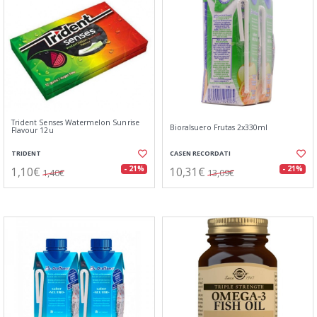
Trident Senses Watermelon Sunrise
Bioralsuero Frutas 2x330ml
Flavour 12u
TRIDENT
CASEN RECORDATI
1,10€
10,31€
- 21%
- 21%
1,40€
13,09€