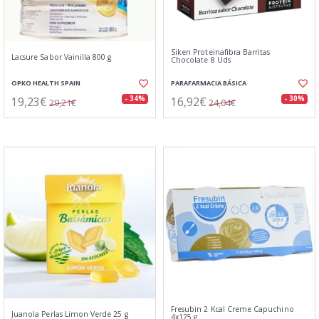
Siken Proteinafibra Barritas
Lacsure Sabor Vainilla 800 g
Chocolate 8 Uds
OPKO HEALTH SPAIN
PARAFARMACIA BÁSICA
19,23€
16,92€
- 34%
- 30%
29,21€
24,04€
Fresubin 2 Kcal Creme Capuchino
Juanola Perlas Limon Verde 25 g
4x125 g