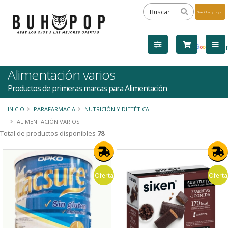
Powered
by
Tra
Alimentación varios
Productos de primeras marcas para Alimentación
INICIO
PARAFARMACIA
NUTRICIÓN Y DIETÉTICA
ALIMENTACIÓN VARIOS
Total de productos disponibles
78
Oferta
Oferta