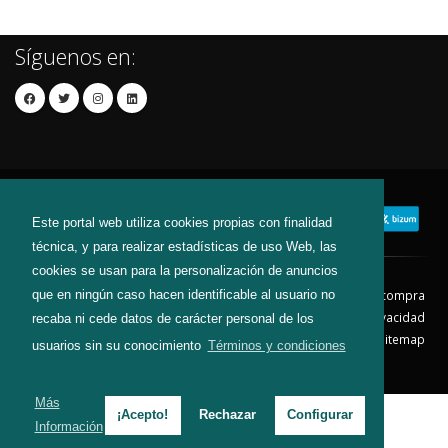
Síguenos en:
Este portal web utiliza cookies propias con finalidad
técnica, y para realizar estadísticas de uso Web, las
cookies se usan para la personalización de anuncios
que en ningún caso hacen identificable al usuario no
Contacto
Aviso Legal
Condiciones de compra
Política de envíos
Política de devolución
Política de Privacidad
recaba ni cede datos de carácter personal de los
Política de Cookies
Sitemap
usuarios sin su conocimiento
Términos y condiciones
© 2026 - Todos los derechos reservados.
Más
¡Acepto!
Rechazar
Configurar
Información