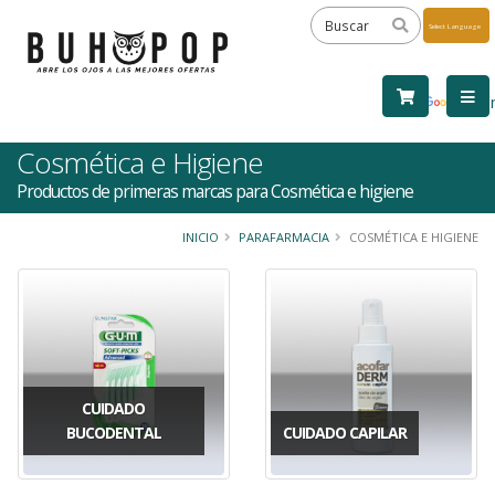
Powered
by
Tra
Cosmética e Higiene
Productos de primeras marcas para Cosmética e higiene
INICIO
PARAFARMACIA
COSMÉTICA E HIGIENE
CUIDADO
BUCODENTAL
CUIDADO CAPILAR