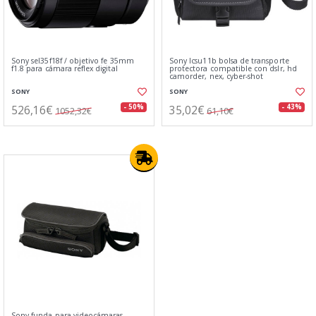
Sony sel35f18f / objetivo fe 35mm
Sony lcsu11b bolsa de transporte
f1.8 para cámara reflex digital
protectora compatible con dslr, hd
camorder, nex, cyber-shot
SONY
SONY
526,16€
35,02€
- 50%
- 43%
1052,32€
61,10€
Sony funda para videocámaras