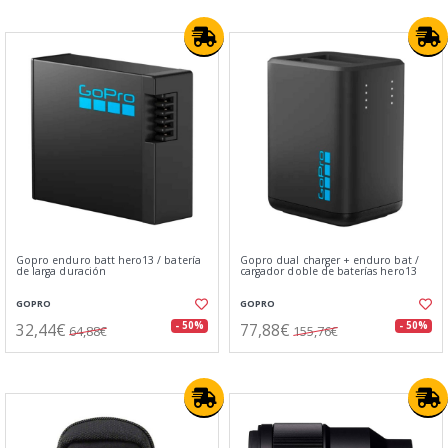
Gopro enduro batt hero13 / batería
Gopro dual charger + enduro bat /
de larga duración
cargador doble de baterías hero13
GOPRO
GOPRO
32,44€
77,88€
- 50%
- 50%
64,88€
155,76€