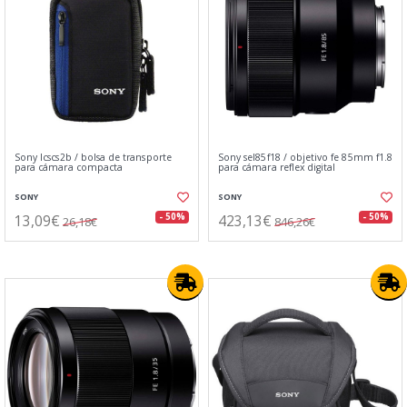
Sony lcscs2b / bolsa de transporte
Sony sel85f18 / objetivo fe 85mm f1.8
para cámara compacta
para cámara reflex digital
SONY
SONY
13,09€
423,13€
- 50%
- 50%
26,18€
846,26€