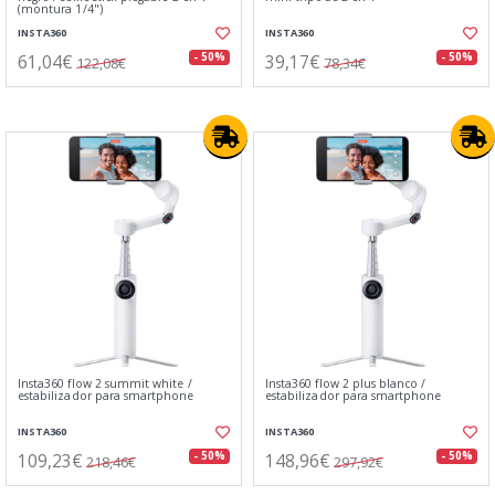
(montura 1/4")
INSTA360
INSTA360
61,04€
39,17€
- 50%
- 50%
122,08€
78,34€
Insta360 flow 2 summit white /
Insta360 flow 2 plus blanco /
estabilizador para smartphone
estabilizador para smartphone
INSTA360
INSTA360
109,23€
148,96€
- 50%
- 50%
218,46€
297,92€