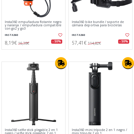
Insta360 empuñadura flotante negro
Insta360 bike bundle / soporte de
y naranja / empuñadura compatible
cámara deportiva para bicicletas
con go2 y go3
INSTA360
INSTA360
8,19€
57,41€
- 50%
- 50%
16,38€
114,82€
Insta360 selfie stick plegable 2 en 1
Insta360 mini trípode 2 en 1 negro /
negro / selfie stick plegable 2 en 1
mini trípode 2 en 1