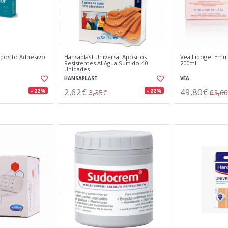
posito Adhesivo
Hansaplast Universal Apósitos
Vea Lipogel Emul
Resistentes Al Agua Surtido 40
200ml
Unidades
HANSAPLAST
VEA
2,62€
49,80€
- 22%
- 22%
3,35€
63,6