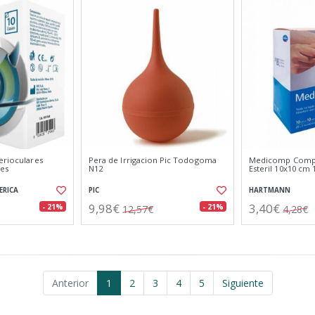
erioculares
Pera de Irrigacion Pic Todogoma
Medicomp Comp
des
N12
Esteril 10x10 cm 
ERICA
PIC
HARTMANN
9,98€
3,40€
- 21%
- 21%
12,57€
4,28€
Anterior
1
2
3
4
5
Siguiente