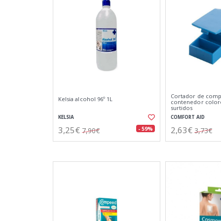
Cortador de comp
Kelsia alcohol 96º 1L
contenedor color
surtidos
KELSIA
COMFORT AID
3,25€
2,63€
- 59%
7,90€
3,73€