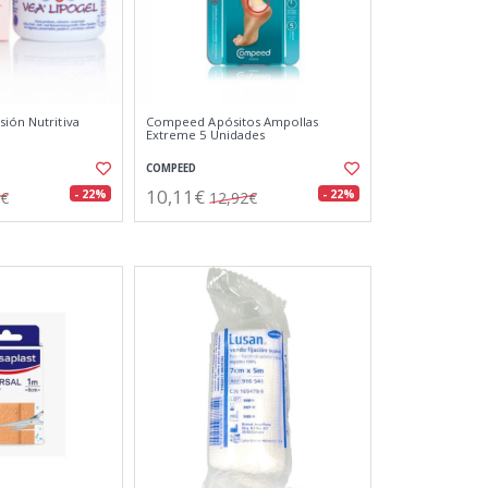
sión Nutritiva
Compeed Apósitos Ampollas
Extreme 5 Unidades
COMPEED
10,11€
- 22%
- 22%
6€
12,92€