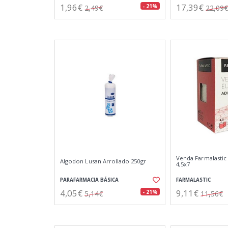
1,96€
17,39€
- 21%
2,49€
22,09€
Venda Farmalastic 
Algodon Lusan Arrollado 250gr
4,5x7
PARAFARMACIA BÁSICA
FARMALASTIC
4,05€
9,11€
- 21%
5,14€
11,56€