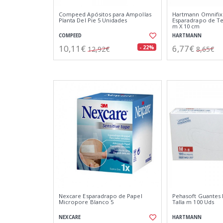
Compeed Apósitos para Ampollas
Hartmann Omnifix 
Planta Del Pie 5 Unidades
Esparadrapo de Tej
m X 10 cm
COMPEED
HARTMANN
10,11€
6,77€
- 22%
12,92€
8,65€
Nexcare Esparadrapo de Papel
Pehasoft Guantes 
Micropore Blanco 5
Talla m 100 Uds
NEXCARE
HARTMANN