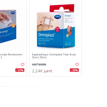
resas Nonwoven
Esparadrapo Omniplast Tela Rosa
12
5mx1,25cm
HARTMANN
2,24€
- 21%
- 20%
2,81€