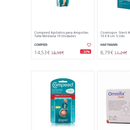
Compeed Apósitos para Ampollas
Cosmopor Steril A
Talla Mediana 10 Unidades
10 X 8 cm 5 Uds
COMPEED
HARTMANN
14,53€
8,79€
- 22%
18,58€
11,24€