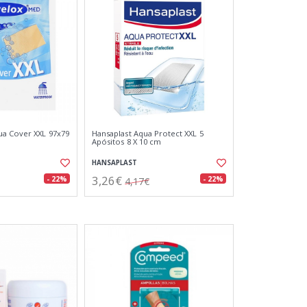
ua Cover XXL 97x79
Hansaplast Aqua Protect XXL 5
Apósitos 8 X 10 cm
HANSAPLAST
3,26€
- 22%
- 22%
4,17€