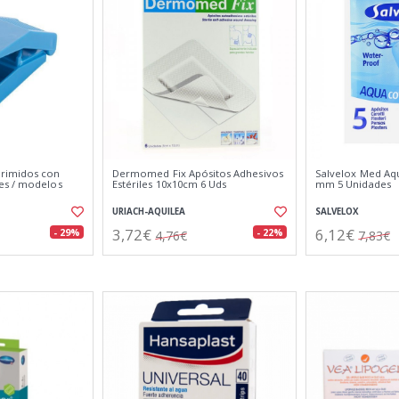
rimidos con
Dermomed Fix Apósitos Adhesivos
Salvelox Med Aq
es / modelos
Estériles 10x10cm 6 Uds
mm 5 Unidades
URIACH-AQUILEA
SALVELOX
3,72€
6,12€
- 29%
- 22%
4,76€
7,83€