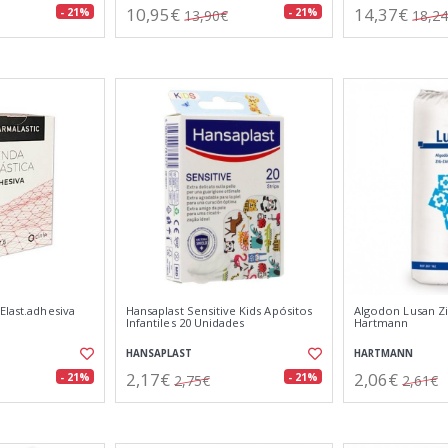
10,95€
14,37€
- 21%
- 21%
13,90€
18,2
Elast.adhesiva
Hansaplast Sensitive Kids Apósitos
Algodon Lusan Zi
Infantiles 20 Unidades
Hartmann
HANSAPLAST
HARTMANN
2,17€
2,06€
- 21%
- 21%
2,75€
2,61€