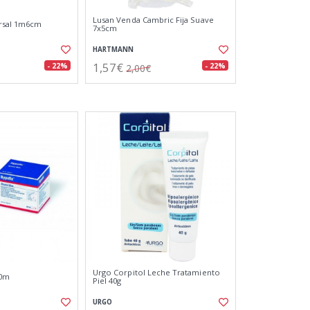
Lusan Venda Cambric Fija Suave
ersal 1m6cm
7x5cm
HARTMANN
1,57€
- 22%
- 22%
2,00€
Urgo Corpitol Leche Tratamiento
10m
Piel 40g
URGO