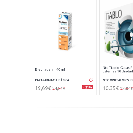
Ntc Tiablo Gasas P
Blephaderm 40 ml
Estériles 10 Unida
PARAFARMACIA BÁSICA
NTC OPHTALMICS IB
19,69€
10,35€
- 21%
24,81€
13,04€