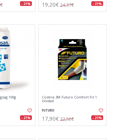
19,20€
- 21%
- 21%
4€
24,37€
gzag 100g
Codera 3M Futuro Comfort Fit 1
Unidad
FUTURO
17,90€
- 21%
- 21%
22,56€