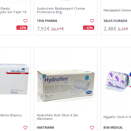
Elastic
Sudocrem Multiexpert Crema
Hansaplast Univ
ido Sin Tejer 10
Protectora 60 g
TEVA PHARMA
SALUS FLORADIX
7,92€
2,48€
- 22%
- 22%
10,11€
3,16€
Nitrilo Blanco
Hydrofilm Roll 10cm X 2m
Hypafix 10cm X 
Hartmann
HARTMANN
BSN MEDICAL