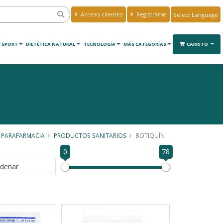
Acceso clientes
Registrarse
Powered by
Translate
 SPORT
DIETÉTICA NATURAL
TECNOLOGÍA
MÁS CATEGORÍAS
CARRITO
PARAFARMACIA
PRODUCTOS SANITARIOS
BOTIQUÍN
0
78
denar