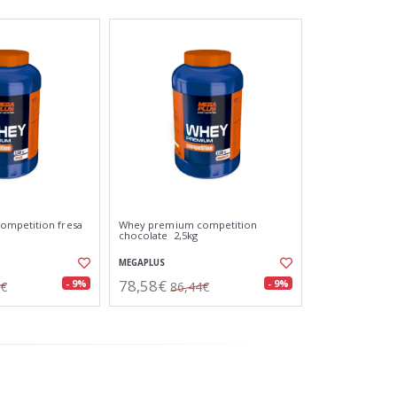
mpetition fresa
Whey premium competition
chocolate 2,5kg
MEGAPLUS
78,58€
- 9%
- 9%
4€
86,44€