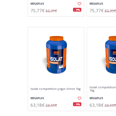
MEGAPLUS
MEGAPLUS
75,77€
75,77€
- 9%
83,35€
83,35€
Isolat competitio
Isolat competition yogur limon 1kg
1kg
MEGAPLUS
MEGAPLUS
63,18€
63,18€
- 9%
69,50€
69,50€