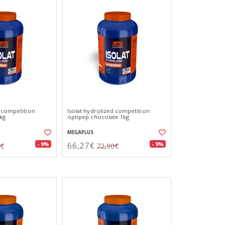
d competition
Isolat hydrolized competition
1kg
optipep chocolate 1kg
MEGAPLUS
66,27€
- 9%
- 9%
0€
72,90€