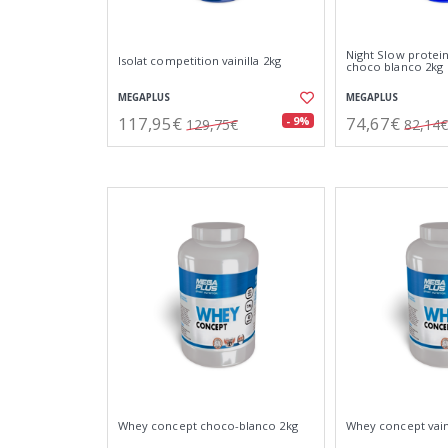
Night Slow protei
Isolat competition vainilla 2kg
choco blanco 2kg
MEGAPLUS
MEGAPLUS
117,95€
74,67€
- 9%
129,75€
82,14€
Whey concept choco-blanco 2kg
Whey concept vaini