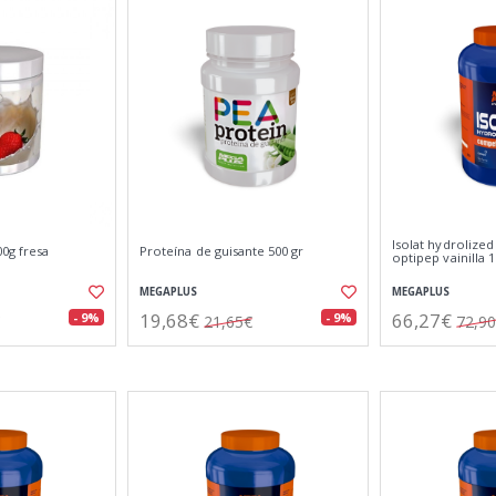
Isolat hydrolize
0g fresa
Proteína de guisante 500 gr
optipep vainilla 
MEGAPLUS
MEGAPLUS
19,68€
66,27€
- 9%
- 9%
21,65€
72,9