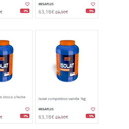
MEGAPLUS
63,18€
- 9%
- 9%
5€
69,50€
on choco c/leche
Isolat competition vainilla 1kg
MEGAPLUS
63,18€
- 9%
- 9%
0€
69,50€