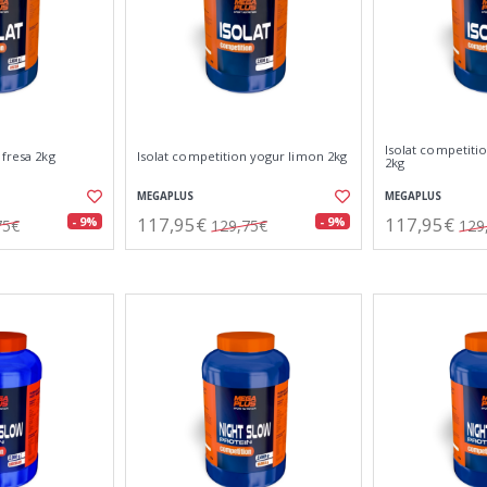
Isolat competiti
 fresa 2kg
Isolat competition yogur limon 2kg
2kg
MEGAPLUS
MEGAPLUS
117,95€
117,95€
- 9%
- 9%
75€
129,75€
129