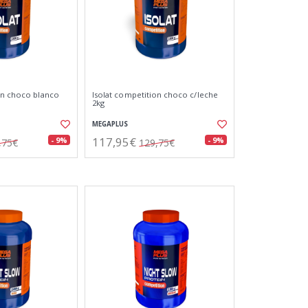
on choco blanco
Isolat competition choco c/leche
2kg
MEGAPLUS
117,95€
- 9%
- 9%
,75€
129,75€