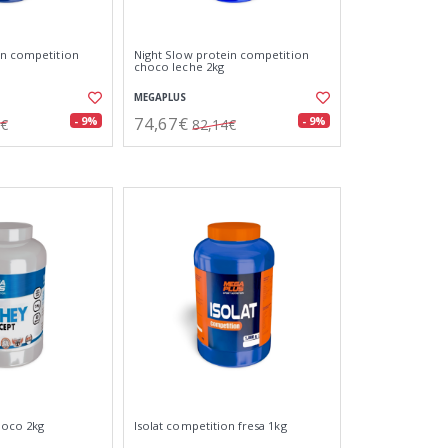
in competition
Night Slow protein competition
choco leche 2kg
MEGAPLUS
74,67€
- 9%
- 9%
4€
82,14€
hoco 2kg
Isolat competition fresa 1kg