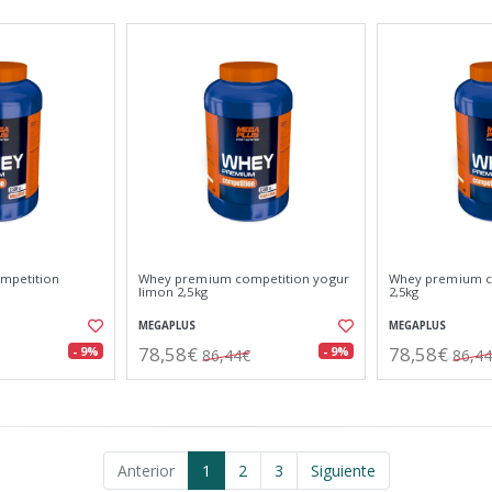
mpetition
Whey premium competition yogur
Whey premium co
limon 2,5kg
2,5kg
MEGAPLUS
MEGAPLUS
78,58€
78,58€
- 9%
- 9%
86,44€
86,4
Anterior
1
2
3
Siguiente