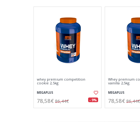
whey premium competition
Whey premium co
cookie 2,5kg
vainilla 2,5kg.
MEGAPLUS
MEGAPLUS
78,58€
78,58€
- 9%
86,44€
86,44€