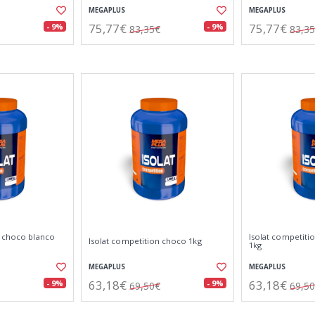
MEGAPLUS
MEGAPLUS
75,77€
75,77€
- 9%
- 9%
83,35€
83,3
n choco blanco
Isolat competiti
Isolat competition choco 1kg
1kg
MEGAPLUS
MEGAPLUS
63,18€
63,18€
- 9%
- 9%
69,50€
69,5