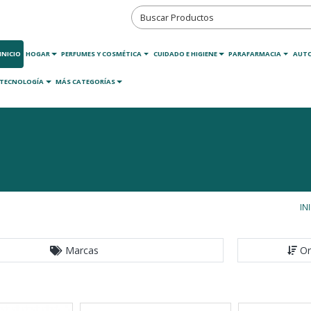
INICIO
HOGAR
PERFUMES Y COSMÉTICA
CUIDADO E HIGIENE
PARAFARMACIA
AUT
TECNOLOGÍA
MÁS CATEGORÍAS
IN
Marcas
Or