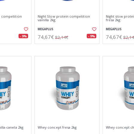
n competition
Night Slow protein competition
Night slow prote
vainilla 2kg
fresa 2kg
MEGAPLUS
MEGAPLUS
74,67€
74,67€
- 9%
- 9%
82,14€
82,1
lla-canela 2kg
Whey concept fresa 2kg
Whey concept c