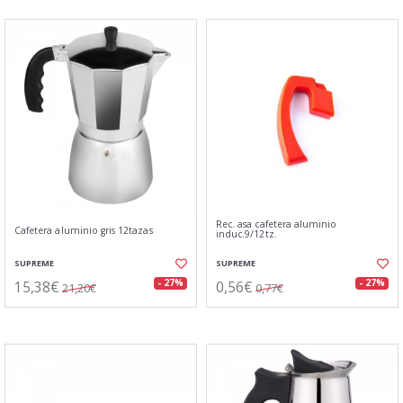
Rec. asa cafetera aluminio
Cafetera aluminio gris 12tazas
induc.9/12tz.
SUPREME
SUPREME
15,38€
0,56€
- 27%
- 27%
21,20€
0,77€