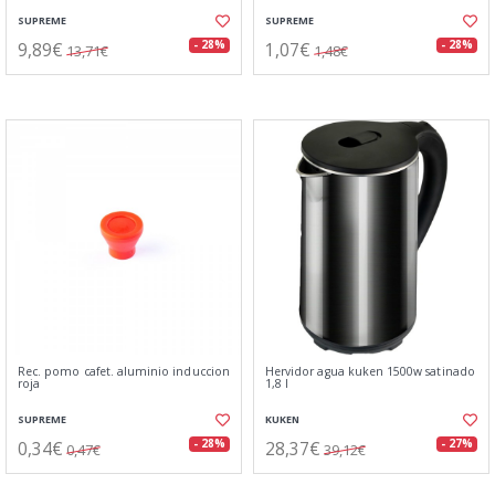
SUPREME
SUPREME
9,89€
1,07€
- 28%
- 28%
13,71€
1,48€
Rec. pomo cafet. aluminio induccion
Hervidor agua kuken 1500w satinado
roja
1,8 l
SUPREME
KUKEN
0,34€
28,37€
- 28%
- 27%
0,47€
39,12€