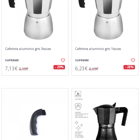
Cafetera aluminio gris 3tazas
Cafetera aluminio gris 1tazas
SUPREME
SUPREME
7,13€
6,23€
- 29%
- 28%
9,98€
8,68€