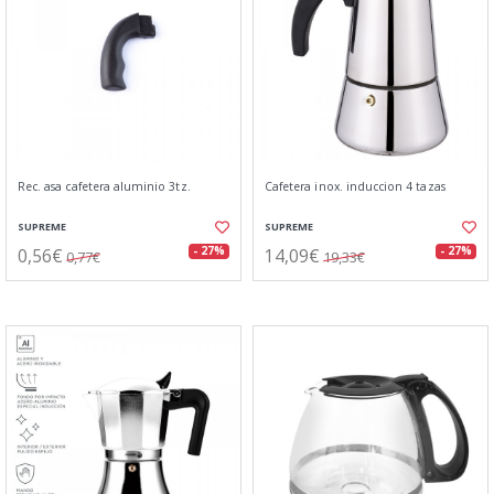
Rec. asa cafetera aluminio 3tz.
Cafetera inox. induccion 4 tazas
SUPREME
SUPREME
0,56€
14,09€
- 27%
- 27%
0,77€
19,33€