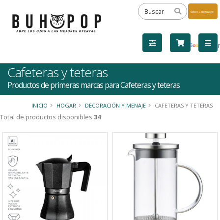
Powered
by
Tra
Cafeteras y teteras
Productos de primeras marcas para Cafeteras y teteras
INICIO
HOGAR
DECORACIÓN Y MENAJE
CAFETERAS Y TETERAS
Total de productos disponibles
34