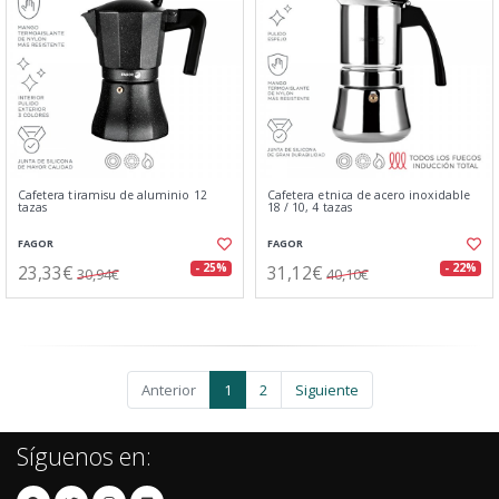
Cafetera tiramisu de aluminio 12
Cafetera etnica de acero inoxidable
tazas
18 / 10, 4 tazas
FAGOR
FAGOR
23,33€
31,12€
- 25%
- 22%
30,94€
40,10€
Anterior
1
2
Siguiente
Síguenos en: