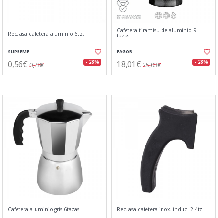
Cafetera tiramisu de aluminio 9
Rec. asa cafetera aluminio 6tz.
tazas
SUPREME
FAGOR
0,56€
18,01€
- 28%
- 28%
0,78€
25,03€
Cafetera aluminio gris 6tazas
Rec. asa cafetera inox. induc. 2-4tz