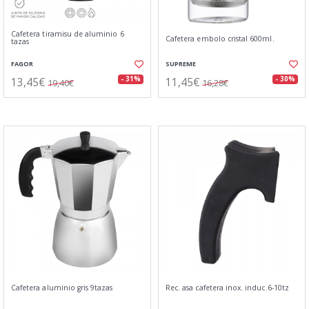
Cafetera tiramisu de aluminio 6
Cafetera embolo cristal 600ml.
tazas
FAGOR
SUPREME
13,45€
11,45€
- 31%
- 30%
19,40€
16,28€
Cafetera aluminio gris 9tazas
Rec. asa cafetera inox. induc.6-10tz