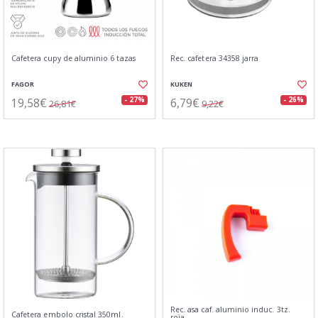
Cafetera cupy de aluminio 6 tazas
Rec. cafetera 34358 jarra
FAGOR
KUKEN
19,58€
6,79€
- 27%
- 26%
26,81€
9,22€
Rec. asa caf. aluminio induc. 3tz.
Cafetera embolo cristal 350ml.
roja