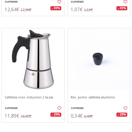
SUPREME
SUPREME
12,64€
1,07€
- 30%
- 30%
17,96€
1,52€
Cafetera inox. induccion 2 tazas
Rec. pomo cafetera aluminio
SUPREME
SUPREME
11,89€
0,34€
- 29%
- 29%
16,82€
0,48€