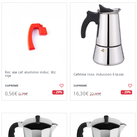
Rec. asa caf. aluminio induc. 6tz.
Cafetera inox. induccion 6 tazas
roja
SUPREME
SUPREME
0,56€
16,30€
- 29%
- 29%
0,79€
22,93€