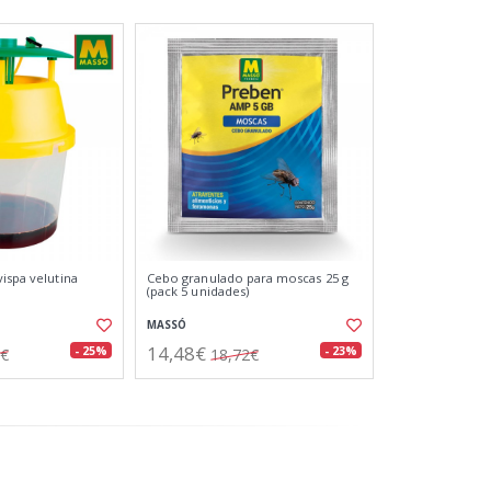
ispa velutina
Cebo granulado para moscas 25 g
(pack 5 unidades)
MASSÓ
14,48€
- 25%
- 23%
0€
18,72€