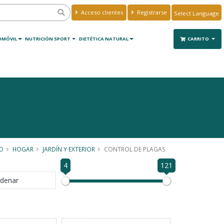
Acceso clientes
Registrarse
Powered by
Translate
OMÓVIL
NUTRICIÓN SPORT
DIETÉTICA NATURAL
CARRITO
IO
HOGAR
JARDÍN Y EXTERIOR
CONTROL DE PLAGAS
4
121
denar