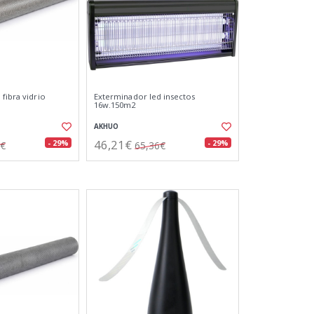
fibra vidrio
Exterminador led insectos
16w.150m2
AKHUO
46,21€
- 29%
- 29%
1€
65,36€