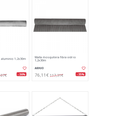
Malla mosquitera fibra vidrio
 aluminio 1,2x30m
1,2x30m
AKHUO
76,11€
- 36%
- 35%
,07€
117,31€