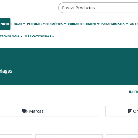
INICIO
HOGAR
PERFUMES Y COSMÉTICA
CUIDADO E HIGIENE
PARAFARMACIA
AUT
TECNOLOGÍA
MÁS CATEGORÍAS
plagas
INIC
Marcas
Or