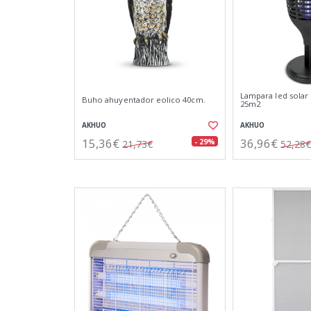
Lampara led solar
Buho ahuyentador eolico 40cm.
25m2
AKHUO
AKHUO
15,36€
36,96€
- 29%
21,73€
52,28€