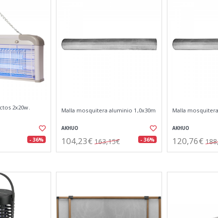
ctos 2x20w.
Malla mosquitera aluminio 1,0x30m
Malla mosquitera
AKHUO
AKHUO
104,23€
120,76€
- 36%
- 36%
163,15€
188