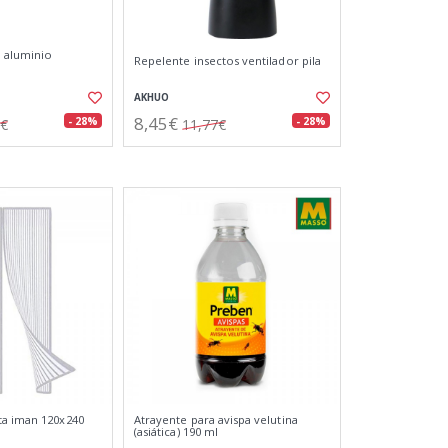
 aluminio
Repelente insectos ventilador pila
AKHUO
8,45€
- 28%
- 28%
8€
11,77€
ta iman 120x240
Atrayente para avispa velutina
(asiática) 190 ml