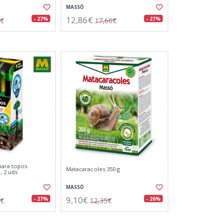
MASSÓ
12,86€
- 27%
- 27%
1€
17,66€
para topos
Matacaracoles 350 g
, 2 uds
MASSÓ
9,10€
- 27%
- 26%
4€
12,35€