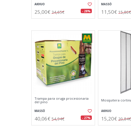
AKHUO
MASSÓ
25,00€
11,50€
- 28%
34,65€
15,86€
Trampa para oruga procesionaria
Mosquitera cortina
del pino
MASSÓ
AKHUO
40,06€
15,20€
- 27%
54,94€
20,84€