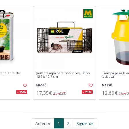
repelente de
Jaula trampa para roedores, 30,5 x
Trampa para la av
12,7 x 12,7 cm
(asiática)
MASSÓ
MASSÓ
17,35€
12,69€
- 25%
- 25%
23,22€
16,9
Anterior
1
2
Siguiente