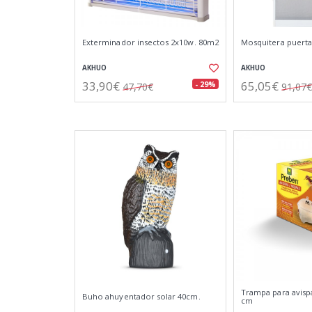
Exterminador insectos 2x10w. 80m2
Mosquitera puerta
AKHUO
AKHUO
33,90€
65,05€
- 29%
47,70€
91,07€
Trampa para avispa
Buho ahuyentador solar 40cm.
cm