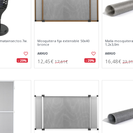
 matainsectos 7w.
Mosquitera fija extensible 50x40
Malla mosquitera 
bronce
1,2x3,0m
AKHUO
AKHUO
12,45€
16,48€
- 29%
- 29%
17,61€
23,3