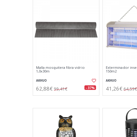
Malla mosquitera fibra vidrio
Exterminador inse
1,0x30m
150m2
AKHUO
AKHUO
62,88€
41,26€
- 37%
99,41€
64,59€