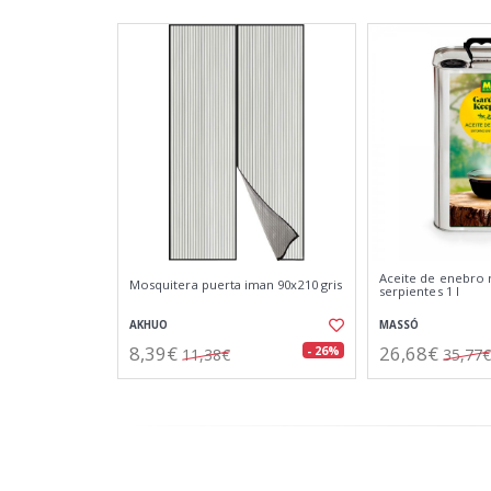
Aceite de enebro 
Mosquitera puerta iman 90x210 gris
serpientes 1 l
AKHUO
MASSÓ
8,39€
26,68€
- 26%
11,38€
35,77€