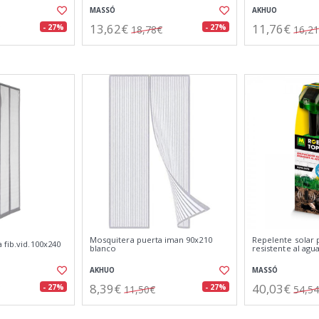
MASSÓ
AKHUO
13,62€
11,76€
- 27%
- 27%
18,78€
16,2
Mosquitera puerta iman 90x210
Repelente solar 
 fib.vid.100x240
blanco
resistente al agua
AKHUO
MASSÓ
8,39€
40,03€
- 27%
- 27%
11,50€
54,5