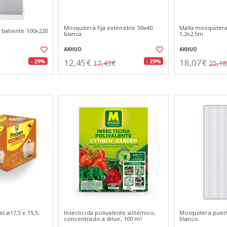
Mosquitera fija extensible 50x40
Malla mosquitera
 batiente 100x220
blanca
1,2x2,5m
AKHUO
AKHUO
12,45€
18,07€
- 29%
- 29%
17,43€
25,1
s ø17,5 x 15,5
Insecticida polivalente sistémico,
Mosquitera puer
concentrado a diluir, 100 ml
blanco