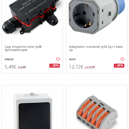
Caja empalme exter.ip68
Adaptador industrial ip44 2p+t base
4prensaestopas
2p
ONLEX
ALFA
5,49€
12,72€
- 28%
- 28%
7,64€
17,63€