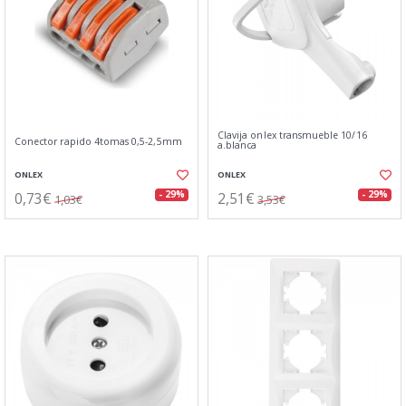
Clavija onlex transmueble 10/16
Conector rapido 4tomas 0,5-2,5mm
a.blanca
ONLEX
ONLEX
0,73€
2,51€
- 29%
- 29%
1,03€
3,53€