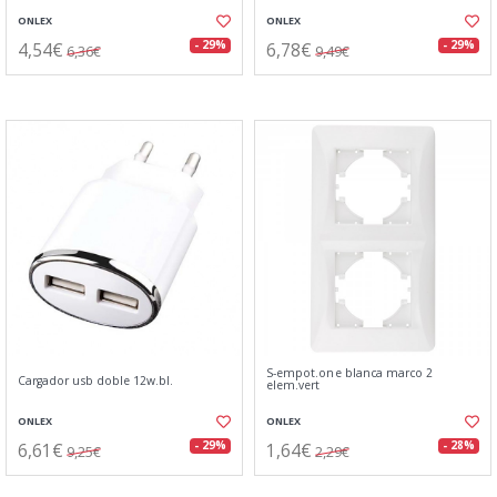
ONLEX
ONLEX
4,54€
6,78€
- 29%
- 29%
6,36€
9,49€
S-empot.one blanca marco 2
Cargador usb doble 12w.bl.
elem.vert
ONLEX
ONLEX
6,61€
1,64€
- 29%
- 28%
9,25€
2,29€