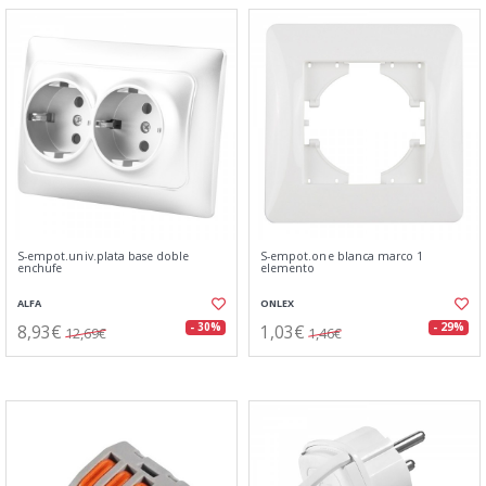
S-empot.univ.plata base doble
S-empot.one blanca marco 1
enchufe
elemento
ALFA
ONLEX
8,93€
1,03€
- 30%
- 29%
12,69€
1,46€