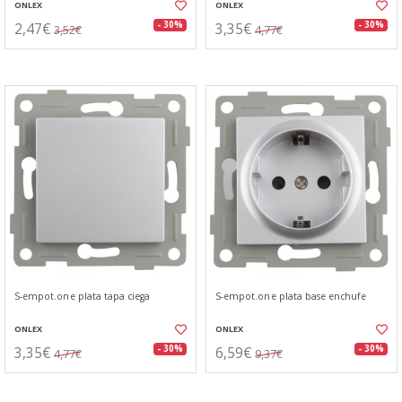
ONLEX
ONLEX
2,47€
3,35€
- 30%
- 30%
3,52€
4,77€
S-empot.one plata tapa ciega
S-empot.one plata base enchufe
ONLEX
ONLEX
3,35€
6,59€
- 30%
- 30%
4,77€
9,37€