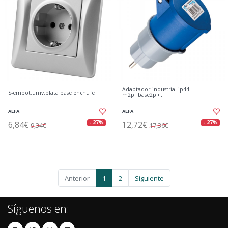
Adaptador industrial ip44
S-empot.univ.plata base enchufe
m2p+base2p+t
ALFA
ALFA
6,84€
12,72€
- 27%
- 27%
9,34€
17,36€
Anterior
1
2
Siguiente
Síguenos en: