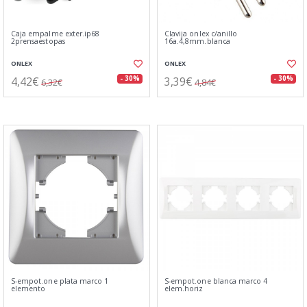
Caja empalme exter.ip68
Clavija onlex c/anillo
2prensaestopas
16a.4,8mm.blanca
ONLEX
ONLEX
4,42€
3,39€
- 30%
- 30%
6,32€
4,84€
S-empot.one plata marco 1
S-empot.one blanca marco 4
elemento
elem.horiz