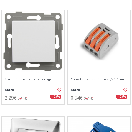
S-empot.one blanca tapa ciega
Conector rapido 3tomas 0,5-2,5mm
ONLEX
ONLEX
2,29€
0,54€
- 27%
- 27%
3,14€
0,74€