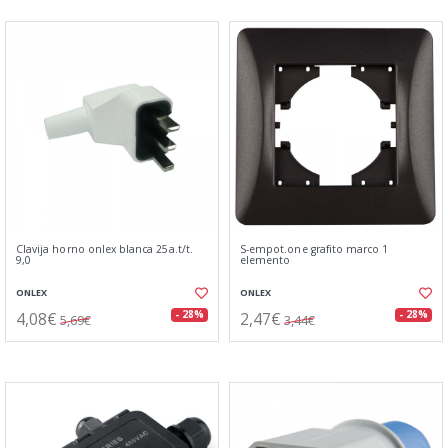
Clavija horno onlex blanca 25a.t/t.
S-empot.one grafito marco 1
9,0
elemento
ONLEX
ONLEX
4,08€
2,47€
- 28%
- 28%
5,69€
3,44€