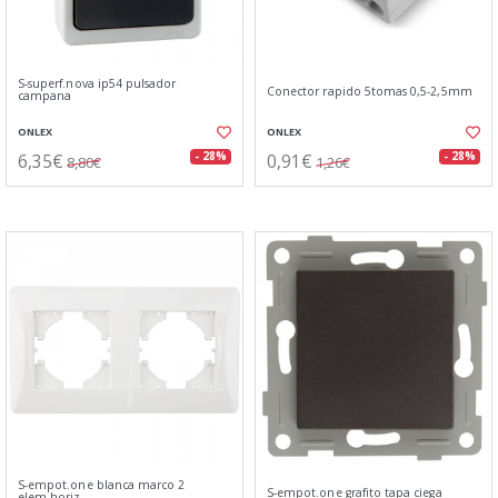
S-superf.nova ip54 pulsador
Conector rapido 5tomas 0,5-2,5mm
campana
ONLEX
ONLEX
6,35€
0,91€
- 28%
- 28%
8,80€
1,26€
S-empot.one blanca marco 2
S-empot.one grafito tapa ciega
elem.horiz