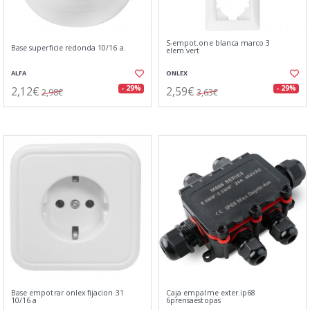
S-empot.one blanca marco 3
Base superficie redonda 10/16 a.
elem.vert
ALFA
ONLEX
2,12€
2,59€
- 29%
- 29%
2,98€
3,63€
Base empotrar onlex fijacion 31
Caja empalme exter.ip68
10/16 a
6prensaestopas