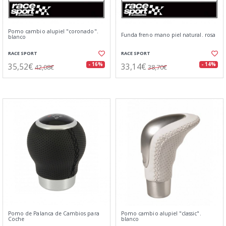
Pomo cambio alupiel "coronado".
Funda freno mano piel natural. rosa
blanco
RACE SPORT
RACE SPORT
35,52€
33,14€
- 16%
- 14%
42,08€
38,70€
Pomo de Palanca de Cambios para
Pomo cambio alupiel "classic".
Coche
blanco