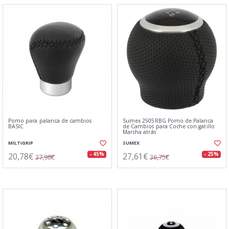
Pomo para palanca de cambios
Sumex 2505RBG Pomo de Palanca
BASIC
de Cambios para Coche con gatillo
Marcha atrás
MILTIGRIP
SUMEX
20,78€
27,61€
- 45%
- 25%
37,98€
36,75€