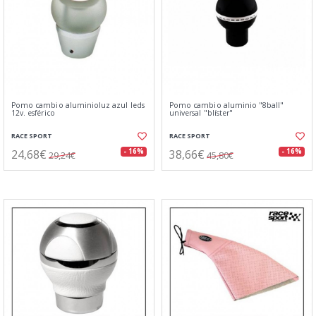
Pomo cambio aluminioluz azul leds
Pomo cambio aluminio "8ball"
12v. esférico
universal "blíster"
RACE SPORT
RACE SPORT
24,68€
38,66€
- 16%
- 16%
29,24€
45,80€