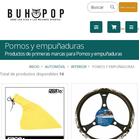
Powered
by
Tra
Pomos y empuñaduras
Productos de primeras marcas para Pomos y empuñaduras
INICIO
AUTOMÓVIL
INTERIOR
POMOS Y EMPUÑADURAS
Total de productos disponibles
16