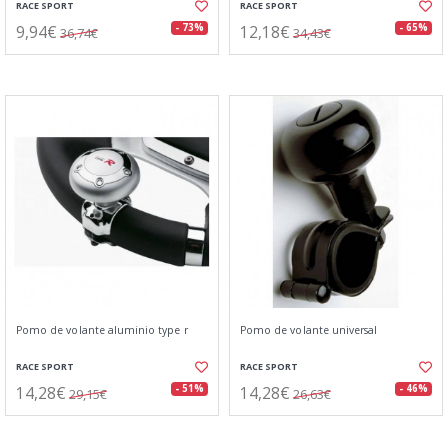
RACE SPORT
RACE SPORT
9,94€
12,18€
- 73%
- 65%
36,74€
34,43€
Pomo de volante aluminio type r
Pomo de volante universal
RACE SPORT
RACE SPORT
14,28€
14,28€
- 51%
- 46%
29,15€
26,63€