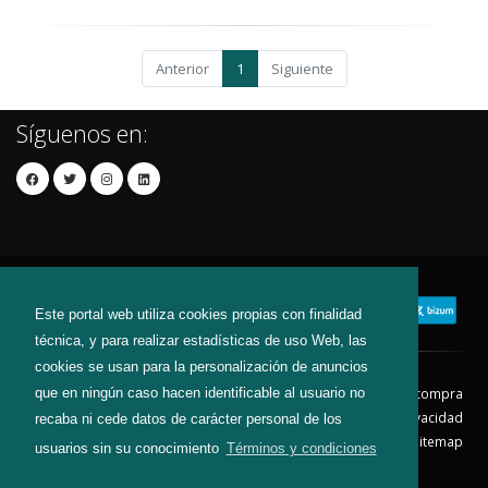
Anterior
1
Siguiente
Síguenos en:
Este portal web utiliza cookies propias con finalidad
técnica, y para realizar estadísticas de uso Web, las
cookies se usan para la personalización de anuncios
que en ningún caso hacen identificable al usuario no
Contacto
Aviso Legal
Condiciones de compra
Política de envíos
Política de devolución
Política de Privacidad
recaba ni cede datos de carácter personal de los
Política de Cookies
Sitemap
usuarios sin su conocimiento
Términos y condiciones
© 2026 - Todos los derechos reservados.