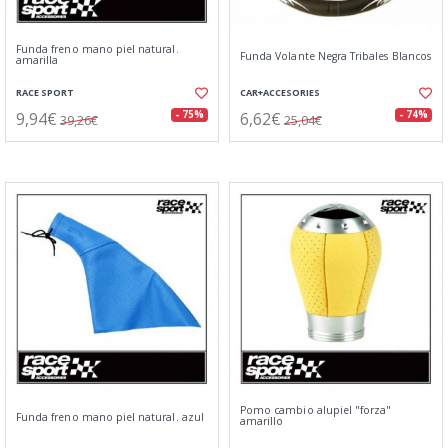
Funda freno mano piel natural.
Funda Volante Negra Tribales Blancos
amarilla
RACE SPORT
CAR+ACCESORIES
9,94€
6,62€
- 75%
- 74%
39,26€
25,04€
Pomo cambio alupiel "forza"
Funda freno mano piel natural. azul
amarillo