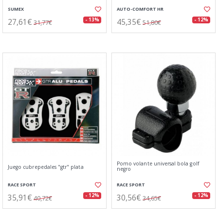
SUMEX
AUTO-COMFORT HR
27,61€
45,35€
- 13%
- 12%
31,77€
51,80€
Pomo volante universal bola golf
Juego cubrepedales "gtr" plata
negro
RACE SPORT
RACE SPORT
35,91€
30,56€
- 12%
- 12%
40,72€
34,65€