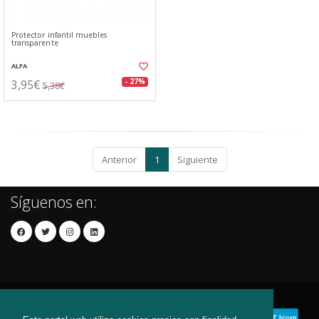
Protector infantil muebles
transparente
ALFA
3,95€
- 27%
5,38€
Anterior
1
Siguiente
Síguenos en: